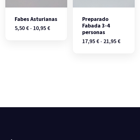
Fabes Asturianas
Preparado
Fabada 3-4
Rango
5,50
€
-
10,95
€
personas
de
precios:
Rango
17,95
€
-
21,95
€
desde
de
5,50 €
precios:
hasta
desde
10,95 €
17,95 €
hasta
21,95 €