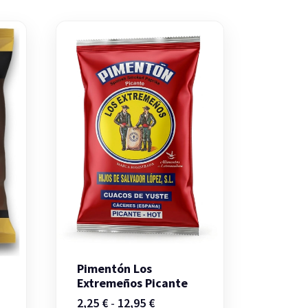
Pimentón Los
Extremeños Picante
Rango
2,25
€
-
12,95
€