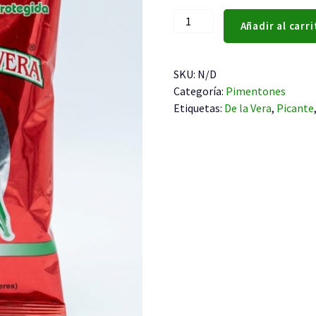
12,95 €
Pimentón
Añadir al carri
Clavel
de
la
SKU:
N/D
Vera
Categoría:
Pimentones
Picante
Etiquetas:
De la Vera
,
Picante
cantidad