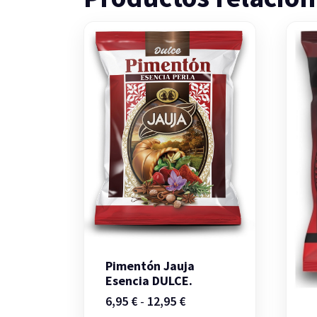
Pimentón Jauja
Esencia DULCE.
Rango
6,95
€
-
12,95
€
de