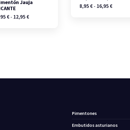
imentón Jauja
Rango
8,95
€
-
16,95
€
ICANTE
de
Rango
,95
€
-
12,95
€
precios:
de
desde
precios:
8,95 €
desde
hasta
6,95 €
16,95 €
hasta
12,95 €
Pimentones
Embutidos asturianos