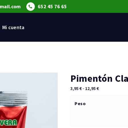
mail.com
652 45 76 65
Mi cuenta
Pimentón Cla
Rango
3,95
€
-
12,95
€
de
precios:
Peso
desde
3,95 €
hasta