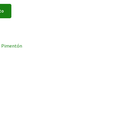
to
,
Pimentón