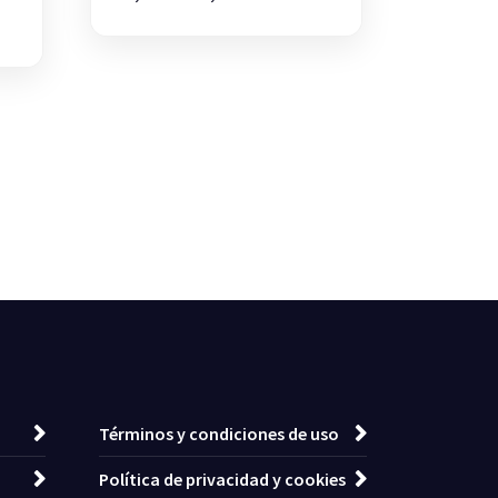
de
precios:
desde
2,25 €
hasta
12,95 €
Términos y condiciones de uso
Política de privacidad y cookies